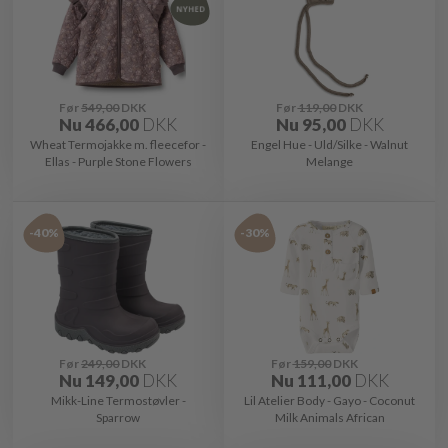
Før
549,00
DKK
Før
119,00
DKK
Nu
466,00
DKK
Nu
95,00
DKK
Wheat Termojakke m. fleecefor -
Engel Hue - Uld/Silke - Walnut
Ellas - Purple Stone Flowers
Melange
-40%
-30%
Før
249,00
DKK
Før
159,00
DKK
Nu
149,00
DKK
Nu
111,00
DKK
Mikk-Line Termostøvler -
Lil Atelier Body - Gayo - Coconut
Sparrow
Milk Animals African