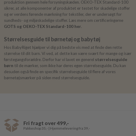
produktion gennem hele forsyningskæden. OEKO-TEX Standard-100
sikrer, at alle komponenter af produktet er testet for skadelige stoffer
og er verdens førende mærkning for tekstiler, der er undersøgt for
sundheds- og miljøskadelige stoffer. Læs mere om certificeringerne
GOTS og OEKO-TEX Standard-100 her
.
Størrelsesguide til børnetøj og babytøj
Hos BabyRiget hjælper vi dig på bedste vis med at finde den rette
størrelse til dit barn. Vi ved, at dette kan være svært for mange og især
førstegangsforældre. Derfor har vi lavet en generel
størrelsesguide
børn
til de mærker, som ikke har deres egen størrelsesguide. Du kan
desuden også finde en specifik størrelsesguide til flere af vores
børnetøjsmærker på siden med størrelsesguide.
Fri fragt over 499,-
Pakkeshop 35,- | Hjemmelevering fra 39,-