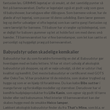
fantasien løs. GRIMMS legetøj er så smukt, at det samtidig pynter så
fint på børneværelset. Derfor er legetøjet også et godt valg som gave
til babyshower, barselsgave eller dåbsgave. Som børnene vokser, har de
glæde af nyt legetøj, som passer til deres udvikling. Børn lærer gennem
leg og derfor udvælger vi ofte legetøj som kan sætte gang i fantasien og
være lærerigt for børnene. Til babyer har vi rangler og bidelegetøj, som
er dejligt for babyers gummer og let at holde fast om med deres små
hænder. Til børneværelset har vi fine børnelamper, som let kan sætte et
personligt og hyggeligt præg på børneværelset.
Babyudstyr uden skadelige kemikalier
Babyudstyr har du som forældre formentlig en del af. Babyudstyr gør
hverdagen med en baby lettere. Vi har et stort udvalg af økologisk
babyudstyr på shoppen, og alt er nøje udvalgt, så det er udstyr i høj
kvalitet og kemifrit. Det meste babyudstyr er certificeret med GOTS
eller OekoTex. Vi har produkter til de mindste, som skaber tryghed og
hygge og som er en hjælp til forældrene. Du kan købe
Bibs sutter
i
mange farver og forskellige modeller og størrelser. Derudover har vi
kemifrie hudplejeprodukter fra
Lille Kanin
, som egner sig godt til tørre
kinder eller rød babynumse. Med interiør til børneværelset kan der
skabes hygge med de smukke
Heico lamper
.
Lækkert økologisk babyudstyr finder du fra
That's Mine
, som bl.a. er