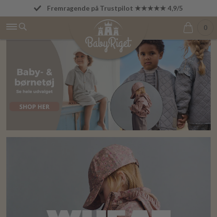
Fremragende på Trustpilot ★★★★★ 4,9/5
Betal først den 1. i næste måned
0