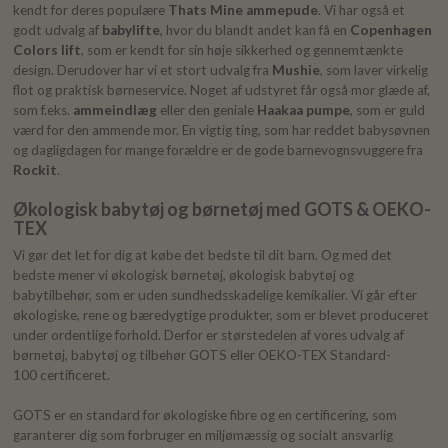
kendt for deres populære
Thats Mine ammepude
. Vi har også et
godt udvalg af
babylifte
, hvor du blandt andet kan få en
Copenhagen
Colors lift
, som er kendt for sin høje sikkerhed og gennemtænkte
design. Derudover har vi et stort udvalg fra
Mushie
, som laver virkelig
flot og praktisk børneservice. Noget af udstyret får også mor glæde af,
som f.eks.
ammeindlæg
eller den geniale
Haakaa pumpe
, som er guld
værd for den ammende mor. En vigtig ting, som har reddet babysøvnen
og dagligdagen for mange forældre er de gode barnevognsvuggere fra
Rockit
.
Økologisk babytøj og børnetøj med GOTS & OEKO-
TEX
Vi gør det let for dig at købe det bedste til dit barn. Og med det
bedste mener vi økologisk børnetøj, økologisk babytøj og
babytilbehør, som er uden sundhedsskadelige kemikalier. Vi går efter
økologiske, rene og bæredygtige produkter, som er blevet produceret
under ordentlige forhold. Derfor er størstedelen af vores udvalg af
børnetøj, babytøj og tilbehør GOTS eller OEKO-TEX Standard-
100 certificeret.
GOTS er en standard for økologiske fibre og en certificering, som
garanterer dig som forbruger en miljømæssig og socialt ansvarlig