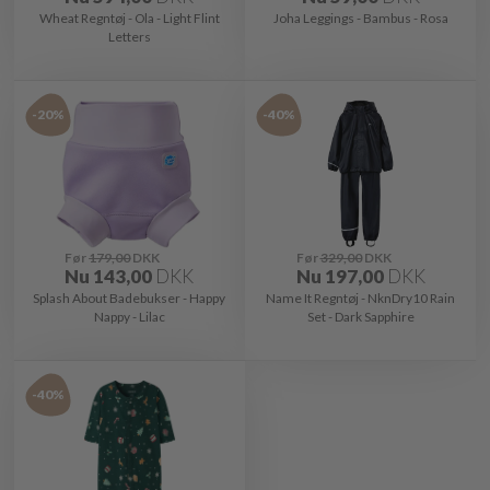
Wheat Regntøj - Ola - Light Flint
Joha Leggings - Bambus - Rosa
Letters
-20%
-40%
Før
179,00
DKK
Før
329,00
DKK
Nu
143,00
DKK
Nu
197,00
DKK
Splash About Badebukser - Happy
Name It Regntøj - NknDry10 Rain
Nappy - Lilac
Set - Dark Sapphire
-40%