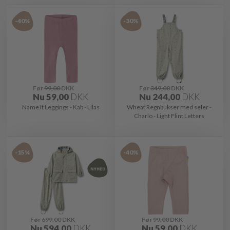
-40%
-30%
Før
99,00
DKK
Før
349,00
DKK
Nu
59,00
DKK
Nu
244,00
DKK
Name It Leggings - Kab - Lilas
Wheat Regnbukser med seler -
Charlo - Light Flint Letters
-15%
-40%
Før
699,00
DKK
Før
99,00
DKK
Nu
594,00
DKK
Nu
59,00
DKK