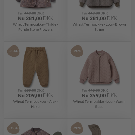
Før
449,00
DKK
Før
449,00
DKK
Nu
381,00
DKK
Nu
381,00
DKK
Wheat Termojakke - Thilde -
Wheat Termojakke - Loui - Brown
Purple Stone Flowers
Stripe
-30%
-20%
Før
299,00
DKK
Før
449,00
DKK
Nu
209,00
DKK
Nu
359,00
DKK
Wheat Termobukser - Alex -
Wheat Termojakke - Loui - Warm
Hazel
Rose
-15%
-20%