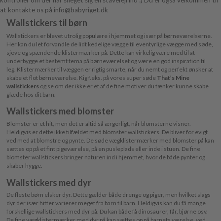
at kontakte os på info@babyriget.dk
Wallstickers til børn
Wallstickers er blevet utrolig populære i hjemmet og især på børneværelserne.
Her kan du let forvandle de lidt kedelige vægge til eventyrlige vægge med søde,
sjove og spændende klistermærker på. Dette kan virkelig være med til at
underbygge et bestemt tema på børneværelset og være en god inspiration til
leg. Klistermærker til væggen er rigtig smarte, når du nemt og perfekt ønsker at
skabe et flot børneværelse. Kig f.eks. på vores super søde
That’s Mine
wallstickers
og se om der ikke er et af de fine motiver du tænker kunne skabe
glæde hos dit barn.
Wallstickers med blomster
Blomster er et hit, men det er altid så ærgerligt, når blomsterne visner.
Heldigvis er dette ikke tilfældet med blomster wallstickers. De bliver for evigt
ved med at blomstre og pynte. De søde vægklistermærker med blomster på kan
sættes op på et fint pigeværelse, på en pusleplads eller inde i stuen. De fine
blomster wallstickers bringer naturen ind i hjemmet, hvor de både pynter og
skaber hygge.
Wallstickers med dyr
De fleste børn elsker dyr. Dette gælder både drenge og piger, men hvilket slags
dyr der især hitter varierer meget fra barn til barn. Heldigvis kan du få mange
forskellige wallstickers med dyr på. Du kan både få dinosaurer, får, bjørne osv.
De fine vægklistermærker med dyr på kan sættes op på barnets værelse, ved