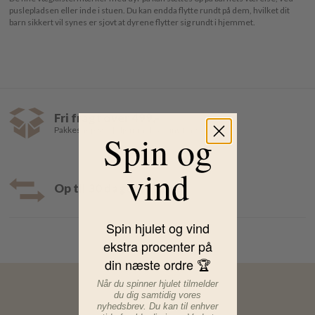
puslepladsen eller inde i stuen. Du kan endda flytte rundt på dem, hvilket dit
barn sikkert vil synes er sjovt at dyrene flytter sig rundt i hjemmet.
Fri fragt over 499,-
Pakkeshop 35,- | Hjemmelevering fra 39,-
Spin og
vind
Op til 30 dages returret
Spin hjulet og vind
ekstra procenter på
din næste ordre 🏆
Når du spinner hjulet tilmelder
du dig samtidig vores
nyhedsbrev. Du kan til enhver