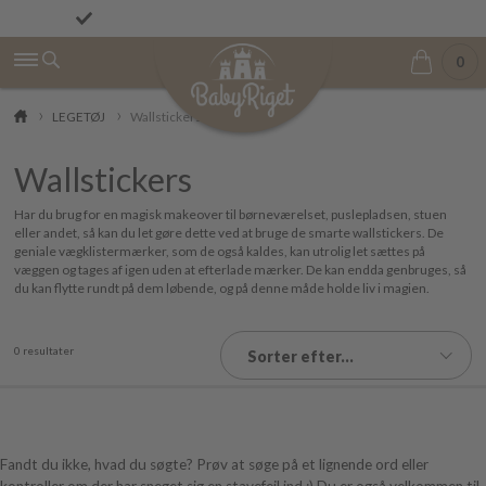
Fremragende på Trustpilot ★★★★★ 4,9/5
Fri fragt fra 499 kr.
0
LEGETØJ
Wallstickers
Wallstickers
Har du brug for en magisk makeover til børneværelset, puslepladsen, stuen
eller andet, så kan du let gøre dette ved at bruge de smarte wallstickers. De
geniale vægklistermærker, som de også kaldes, kan utrolig let sættes på
væggen og tages af igen uden at efterlade mærker. De kan endda genbruges, så
du kan flytte rundt på dem løbende, og på denne måde holde liv i magien.
0 resultater
Sorter efter...
Fandt du ikke, hvad du søgte? Prøv at søge på et lignende ord eller
kontroller om der har sneget sig en stavefejl ind :) Du er også velkommen til