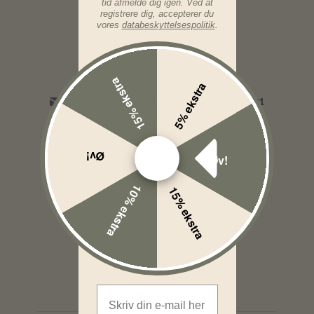
tid afmelde dig igen. Ved at
registrere dig, accepterer du
vores
databeskyttelsespolitik
.
15% ekstra
5% ekstra
info@babyriget.dk
42 42 80 01
Telefontid:
Man-Fre: 09:00-16:00
Øv!
Øv!
Adresse:
Nybovej 19
10% ekstra
15% ekstra
7500 Holstebro
BabyRiget
CVR 40757295
Email Address
KUNDESERVICE