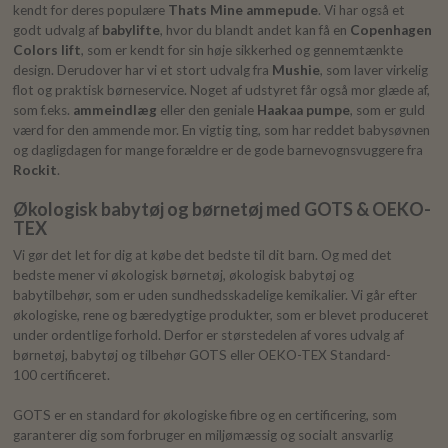
kendt for deres populære
Thats Mine ammepude
. Vi har også et
godt udvalg af
babylifte
, hvor du blandt andet kan få en
Copenhagen
Colors lift
, som er kendt for sin høje sikkerhed og gennemtænkte
design. Derudover har vi et stort udvalg fra
Mushie
, som laver virkelig
flot og praktisk børneservice. Noget af udstyret får også mor glæde af,
som f.eks.
ammeindlæg
eller den geniale
Haakaa pumpe
, som er guld
værd for den ammende mor. En vigtig ting, som har reddet babysøvnen
og dagligdagen for mange forældre er de gode barnevognsvuggere fra
Rockit
.
Økologisk babytøj og børnetøj med GOTS & OEKO-
TEX
Vi gør det let for dig at købe det bedste til dit barn. Og med det
bedste mener vi økologisk børnetøj, økologisk babytøj og
babytilbehør, som er uden sundhedsskadelige kemikalier. Vi går efter
økologiske, rene og bæredygtige produkter, som er blevet produceret
under ordentlige forhold. Derfor er størstedelen af vores udvalg af
børnetøj, babytøj og tilbehør GOTS eller OEKO-TEX Standard-
100 certificeret.
GOTS er en standard for økologiske fibre og en certificering, som
garanterer dig som forbruger en miljømæssig og socialt ansvarlig