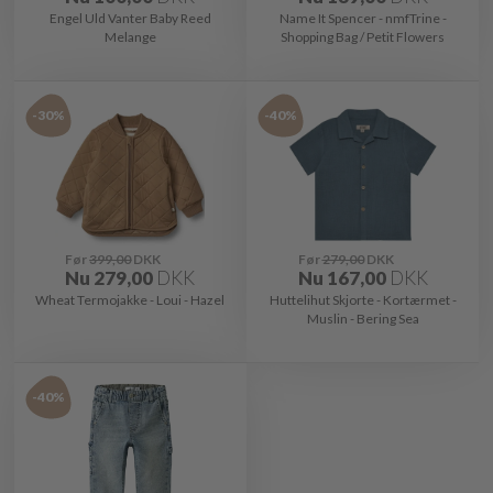
Engel Uld Vanter Baby Reed
Name It Spencer - nmfTrine -
Melange
Shopping Bag / Petit Flowers
-30%
-40%
Før
399,00
DKK
Før
279,00
DKK
Nu
279,00
DKK
Nu
167,00
DKK
Wheat Termojakke - Loui - Hazel
Huttelihut Skjorte - Kortærmet -
Muslin - Bering Sea
-40%