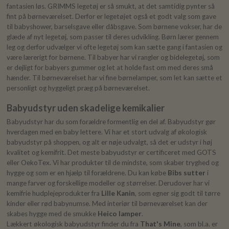
fantasien løs. GRIMMS legetøj er så smukt, at det samtidig pynter så
fint på børneværelset. Derfor er legetøjet også et godt valg som gave
til babyshower, barselsgave eller dåbsgave. Som børnene vokser, har de
glæde af nyt legetøj, som passer til deres udvikling. Børn lærer gennem
leg og derfor udvælger vi ofte legetøj som kan sætte gang i fantasien og
være lærerigt for børnene. Til babyer har vi rangler og bidelegetøj, som
er dejligt for babyers gummer og let at holde fast om med deres små
hænder. Til børneværelset har vi fine børnelamper, som let kan sætte et
personligt og hyggeligt præg på børneværelset.
Babyudstyr uden skadelige kemikalier
Babyudstyr har du som forældre formentlig en del af. Babyudstyr gør
hverdagen med en baby lettere. Vi har et stort udvalg af økologisk
babyudstyr på shoppen, og alt er nøje udvalgt, så det er udstyr i høj
kvalitet og kemifrit. Det meste babyudstyr er certificeret med GOTS
eller OekoTex. Vi har produkter til de mindste, som skaber tryghed og
hygge og som er en hjælp til forældrene. Du kan købe
Bibs sutter
i
mange farver og forskellige modeller og størrelser. Derudover har vi
kemifrie hudplejeprodukter fra
Lille Kanin
, som egner sig godt til tørre
kinder eller rød babynumse. Med interiør til børneværelset kan der
skabes hygge med de smukke
Heico lamper
.
Lækkert økologisk babyudstyr finder du fra
That's Mine
, som bl.a. er