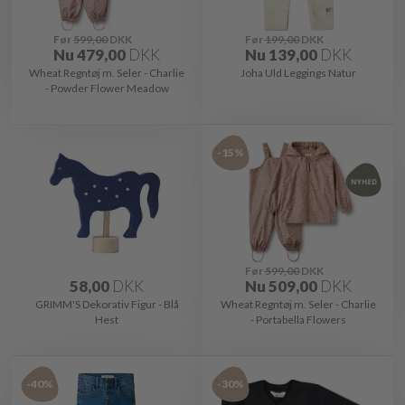
Før
599,00
DKK
Før
199,00
DKK
Nu
479,00
DKK
Nu
139,00
DKK
Wheat Regntøj m. Seler - Charlie
Joha Uld Leggings Natur
- Powder Flower Meadow
-15%
Før
599,00
DKK
58,00
DKK
Nu
509,00
DKK
GRIMM'S Dekorativ Figur - Blå
Wheat Regntøj m. Seler - Charlie
Hest
- Portabella Flowers
-40%
-30%