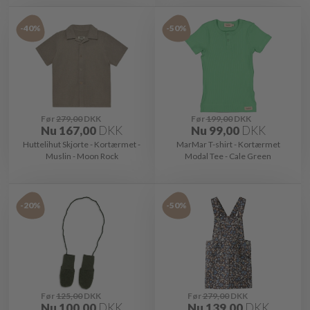
-40%
-50%
Før
279,00
DKK
Før
199,00
DKK
Nu
167,00
DKK
Nu
99,00
DKK
Huttelihut Skjorte - Kortærmet -
MarMar T-shirt - Kortærmet
Muslin - Moon Rock
Modal Tee - Cale Green
-20%
-50%
Før
125,00
DKK
Før
279,00
DKK
Nu
100,00
DKK
Nu
139,00
DKK