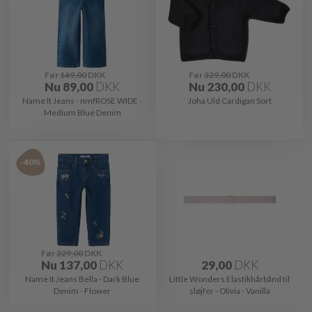
Før
149,00
DKK
Før
329,00
DKK
Nu
89,00
DKK
Nu
230,00
DKK
Name It Jeans - nmfROSE WIDE -
Joha Uld Cardigan Sort
Medium Blue Denim
-40%
Før
229,00
DKK
Nu
137,00
DKK
29,00
DKK
Name It Jeans Bella - Dark Blue
Little Wonders Elastikhårbånd til
Denim - Flower
sløjfer - Olivia - Vanilla