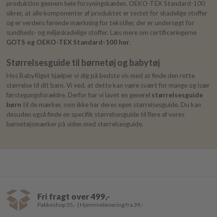
produktion gennem hele forsyningskæden. OEKO-TEX Standard-100
sikrer, at alle komponenter af produktet er testet for skadelige stoffer
og er verdens førende mærkning for tekstiler, der er undersøgt for
sundheds- og miljøskadelige stoffer. Læs mere om certificeringerne
GOTS og OEKO-TEX Standard-100 her
.
Størrelsesguide til børnetøj og babytøj
Hos BabyRiget hjælper vi dig på bedste vis med at finde den rette
størrelse til dit barn. Vi ved, at dette kan være svært for mange og især
førstegangsforældre. Derfor har vi lavet en generel
størrelsesguide
børn
til de mærker, som ikke har deres egen størrelsesguide. Du kan
desuden også finde en specifik størrelsesguide til flere af vores
børnetøjsmærker på siden med størrelsesguide.
Fri fragt over 499,-
Pakkeshop 35,- | Hjemmelevering fra 39,-